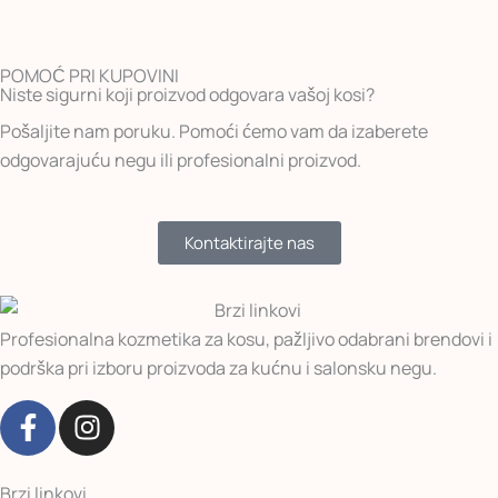
POMOĆ PRI KUPOVINI
Niste sigurni koji proizvod odgovara vašoj kosi?
Pošaljite nam poruku. Pomoći ćemo vam da izaberete
odgovarajuću negu ili profesionalni proizvod.
Kontaktirajte nas
Profesionalna kozmetika za kosu, pažljivo odabrani brendovi i
podrška pri izboru proizvoda za kućnu i salonsku negu.
F
I
a
n
c
s
e
t
Brzi linkovi