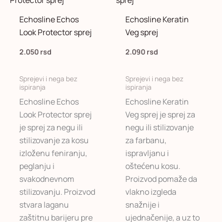
Echosline Echos
Echosline Keratin
Look Protector sprej
Veg sprej
2.050
rsd
2.090
rsd
Sprejevi i nega bez
Sprejevi i nega bez
ispiranja
ispiranja
Echosline Echos
Echosline Keratin
Look Protector sprej
Veg sprej je sprej za
je sprej za negu ili
negu ili stilizovanje
stilizovanje za kosu
za farbanu,
izloženu feniranju,
ispravljanu i
peglanju i
oštećenu kosu.
svakodnevnom
Proizvod pomaže da
stilizovanju. Proizvod
vlakno izgleda
stvara laganu
snažnije i
zaštitnu barijeru pre
ujednačenije, a uz to