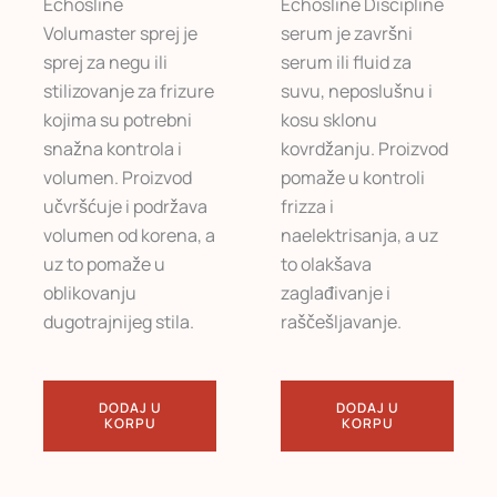
Echosline
Echosline Discipline
Volumaster sprej je
serum je završni
sprej za negu ili
serum ili fluid za
stilizovanje za frizure
suvu, neposlušnu i
kojima su potrebni
kosu sklonu
snažna kontrola i
kovrdžanju. Proizvod
volumen. Proizvod
pomaže u kontroli
učvršćuje i podržava
frizza i
volumen od korena, a
naelektrisanja, a uz
uz to pomaže u
to olakšava
oblikovanju
zaglađivanje i
dugotrajnijeg stila.
raščešljavanje.
DODAJ U
DODAJ U
KORPU
KORPU