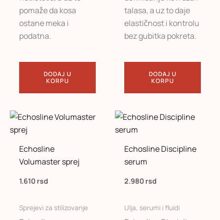
pomaže da kosa
talasa, a uz to daje
ostane meka i
elastičnost i kontrolu
podatna.
bez gubitka pokreta.
DODAJ U
DODAJ U
KORPU
KORPU
Echosline
Echosline Discipline
Volumaster sprej
serum
1.610
rsd
2.980
rsd
Sprejevi za stilizovanje
Ulja, serumi i fluidi