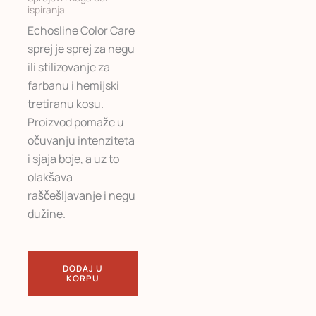
ispiranja
Echosline Color Care
sprej je sprej za negu
ili stilizovanje za
farbanu i hemijski
tretiranu kosu.
Proizvod pomaže u
očuvanju intenziteta
i sjaja boje, a uz to
olakšava
raščešljavanje i negu
dužine.
DODAJ U
KORPU