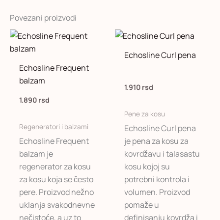
Povezani proizvodi
Echosline Curl pena
Echosline Frequent
balzam
1.910
rsd
1.890
rsd
Pene za kosu
Regeneratori i balzami
Echosline Curl pena
Echosline Frequent
je pena za kosu za
balzam je
kovrdžavu i talasastu
regenerator za kosu
kosu kojoj su
za kosu koja se često
potrebni kontrola i
pere. Proizvod nežno
volumen. Proizvod
uklanja svakodnevne
pomaže u
nečistoće, a uz to
definisanju kovrdža i