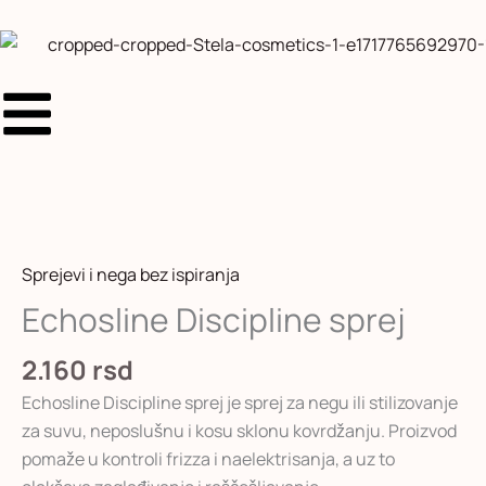
sprej
Pređi
količina
na
sadržaj
Echosline
Discipline
sprej
Sprejevi i nega bez ispiranja
količina
Echosline Discipline sprej
2.160
rsd
Echosline Discipline sprej je sprej za negu ili stilizovanje
za suvu, neposlušnu i kosu sklonu kovrdžanju. Proizvod
pomaže u kontroli frizza i naelektrisanja, a uz to