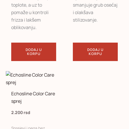
toplote, a uz to
smanjuje grub osećaj
pomaže u kontroli
i olakšava
frizza i lakšem
stilizovanje.
oblikovanju.
DODAJ U
DODAJ U
KORPU
KORPU
Echosline Color Care
sprej
2.200
rsd
Sprejevi i nega bez