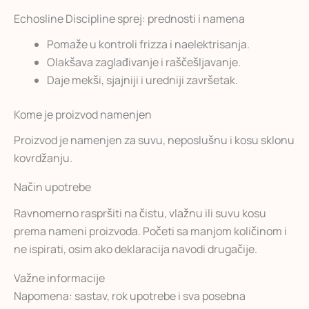
Echosline Discipline sprej: prednosti i namena
Pomaže u kontroli frizza i naelektrisanja.
Olakšava zaglađivanje i raščešljavanje.
Daje mekši, sjajniji i uredniji završetak.
Kome je proizvod namenjen
Proizvod je namenjen za suvu, neposlušnu i kosu sklonu
kovrdžanju.
Način upotrebe
Ravnomerno raspršiti na čistu, vlažnu ili suvu kosu
prema nameni proizvoda. Početi sa manjom količinom i
ne ispirati, osim ako deklaracija navodi drugačije.
Važne informacije
Napomena: sastav, rok upotrebe i sva posebna