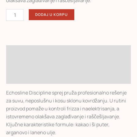
olakšava zaglađivanje i raščešljavanje.
DODAJ U KORPU
Opis
Dodatne informacije
Recenzije (0)
Echosline Discipline sprej pruža profesionalno rešenje
za suvu, neposlušnu i kosu sklonu kovrdžanju. U rutini
proizvod pomaže u kontroli frizza i naelektrisanja, a
istovremeno olakšava zaglađivanje i raščešljavanje.
Ključne karakteristike formule: kakao i ši puter,
arganovo i laneno ulje.