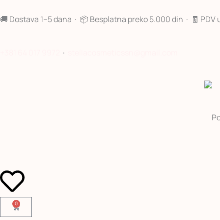
Pređi
na
🚚 Dostava 1–5 dana · 📦 Besplatna preko 5.000 din · 🧾 PDV 
sadržaj
+381 64 017 9972
·
stellacosmeticssn@gmail.com
Po
0
Cart