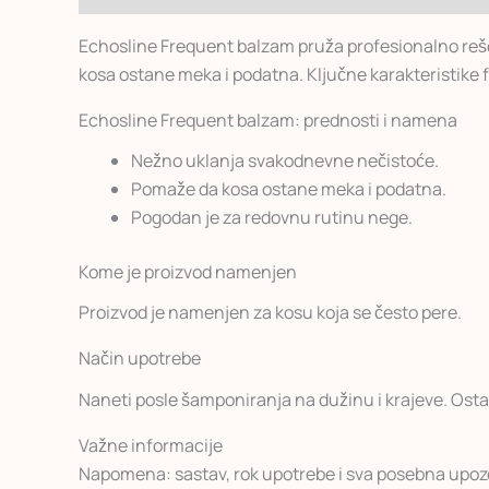
Echosline Frequent balzam pruža profesionalno reše
kosa ostane meka i podatna. Ključne karakteristike f
Echosline Frequent balzam: prednosti i namena
Nežno uklanja svakodnevne nečistoće.
Pomaže da kosa ostane meka i podatna.
Pogodan je za redovnu rutinu nege.
Kome je proizvod namenjen
Proizvod je namenjen za kosu koja se često pere.
Način upotrebe
Naneti posle šamponiranja na dužinu i krajeve. Ostavi
Važne informacije
Napomena: sastav, rok upotrebe i sva posebna upozor