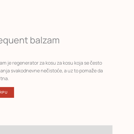
requent balzam
am je regenerator za kosu za kosu koja se često
lanja svakodnevne nečistoće, a uz to pomaže da
tna.
ORPU