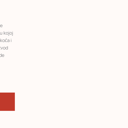
je
u kojoj
koća i
zvod
de