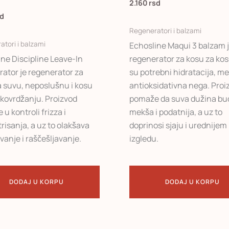
2.160
rsd
sd
Regeneratori i balzami
tori i balzami
Echosline Maqui 3 balzam 
ne Discipline Leave-In
regenerator za kosu za kos
rator je regenerator za
su potrebni hidratacija, me
a suvu, neposlušnu i kosu
antioksidativna nega. Proi
 kovrdžanju. Proizvod
pomaže da suva dužina bu
u kontroli frizza i
mekša i podatnija, a uz to
risanja, a uz to olakšava
doprinosi sjaju i urednijem
vanje i raščešljavanje.
izgledu.
DODAJ U KORPU
DODAJ U KORPU