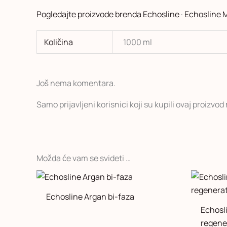
Pogledajte proizvode brenda Echosline
·
Echosline 
Količina
1000 ml
Još nema komentara.
Samo prijavljeni korisnici koji su kupili ovaj proizvo
Možda će vam se svideti …
Echosline Argan bi-faza
Echosli
regene