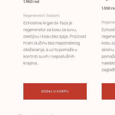
1.960
rsd
1.550
r
Regeneratori i balzami
Regenera
Echosline Argan bi-faza je
regenerator za kosu za suvu,
Echosli
osetljivu i kosu bez sjaja. Proizvod
regene
hrani dužinu bez nepotrebnog
kosu z
otežavanja, a uz to pomaže u
sklonu
kontroli suvih i neposlušnih
pomaže 
krajeva.
naelekt
zaglađi
DODAJ U KORPU