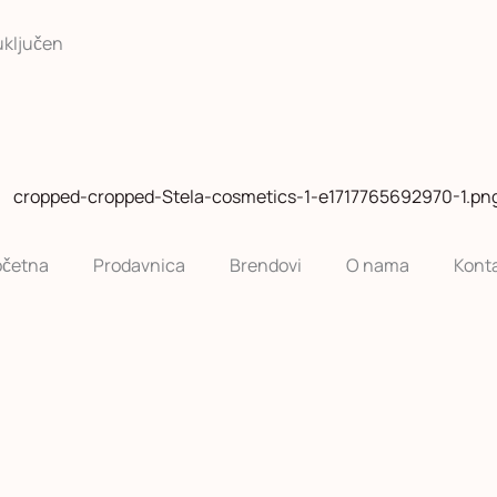
uključen
četna
Prodavnica
Brendovi
O nama
Kont