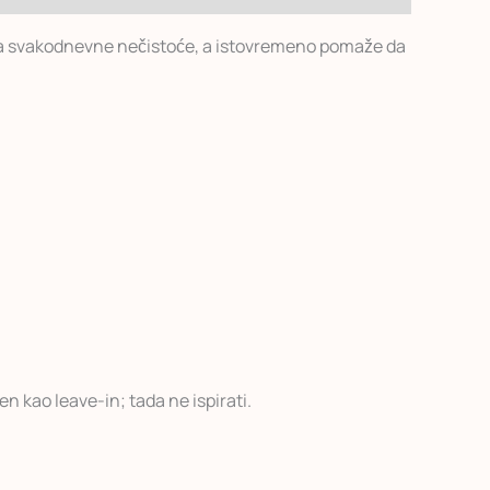
nja svakodnevne nečistoće, a istovremeno pomaže da
n kao leave-in; tada ne ispirati.