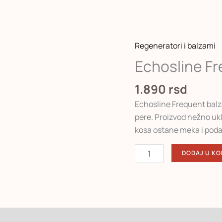
Regeneratori i balzami
Echosline
Frequent
Echosline F
balzam
količina
1.890
rsd
Echosline Frequent balz
pere. Proizvod nežno uk
kosa ostane meka i poda
DODAJ U K