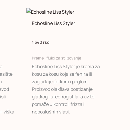
Echosline Liss Styler
d
sd
1.540
rsd
Kreme i fluidi za stilizovanje
je
Echosline Liss Styler je krema za
asište
kosu za kosu koja se fenira ili
 i
zaglađuje četkom i peglom.
izvod
Proizvod olakšava postizanje
isti
glatkog i urednog stila, a uz to
pomaže u kontroli frizza i
 i viška
neposlušnih vlasi.