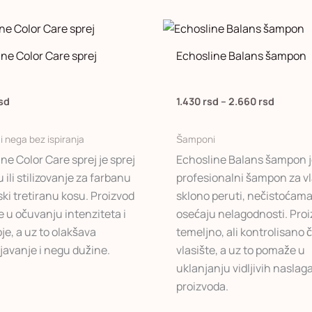
Raspon
Ovaj
cena:
proizvod
od
ne Color Care sprej
Echosline Balans šampon
1.430 rs
ima
do
više
2.660 r
varijanti.
sd
1.430
rsd
–
2.660
rsd
Opcije
mogu
 i nega bez ispiranja
Šamponi
biti
ne Color Care sprej je sprej
Echosline Balans šampon 
izabrane
 ili stilizovanje za farbanu
profesionalni šampon za vl
na
ski tretiranu kosu. Proizvod
sklono peruti, nečistoćama
stranici
 u očuvanju intenziteta i
osećaju nelagodnosti. Pro
proizvoda.
oje, a uz to olakšava
temeljno, ali kontrolisano č
javanje i negu dužine.
vlasište, a uz to pomaže u
uklanjanju vidljivih naslaga
proizvoda.