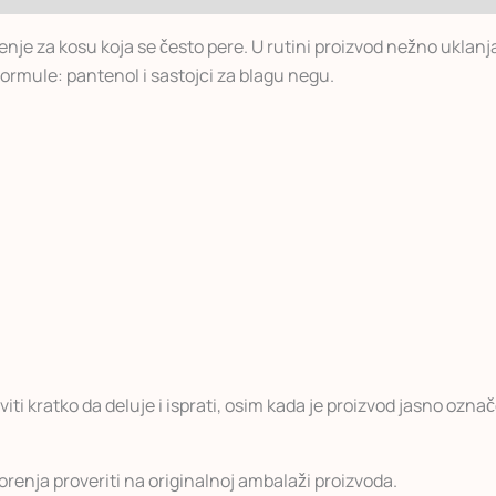
nje za kosu koja se često pere. U rutini proizvod nežno ukla
ormule: pantenol i sastojci za blagu negu.
ti kratko da deluje i isprati, osim kada je proizvod jasno označe
enja proveriti na originalnoj ambalaži proizvoda.