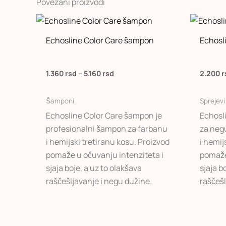
Povezani proizvodi
Raspon
Ovaj
cena:
proizvod
od
Echosline Color Care šampon
Echosli
1.360 rsd
ima
do
više
5.160 rsd
varijanti.
1.360
rsd
–
5.160
rsd
2.200
r
Opcije
mogu
Šamponi
Sprejevi
biti
Echosline Color Care šampon je
Echosli
izabrane
profesionalni šampon za farbanu
za negu
na
i hemijski tretiranu kosu. Proizvod
i hemij
stranici
pomaže u očuvanju intenziteta i
pomaže
proizvoda.
sjaja boje, a uz to olakšava
sjaja b
raščešljavanje i negu dužine.
raščešl