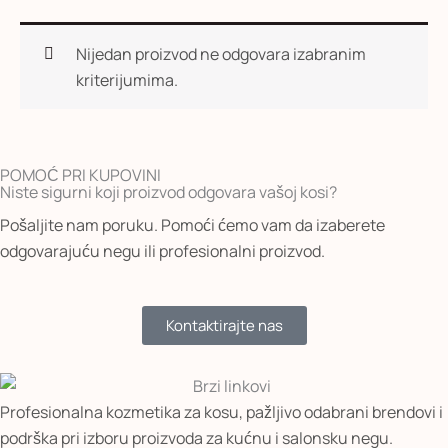
v
a
o
Nijedan proizvod ne odgovara izabranim
d
kriterijumima.
a
POMOĆ PRI KUPOVINI
Niste sigurni koji proizvod odgovara vašoj kosi?
Pošaljite nam poruku. Pomoći ćemo vam da izaberete
odgovarajuću negu ili profesionalni proizvod.
Kontaktirajte nas
Profesionalna kozmetika za kosu, pažljivo odabrani brendovi i
podrška pri izboru proizvoda za kućnu i salonsku negu.