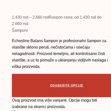
1.430
rsd
–
2.660
rsd
Raspon cena: od 1.430 rsd do
2.660 rsd
Šamponi
Echosline Balans šampon je profesionalni šampon za
vlasište sklono peruti, nečistoćama i osećaju
nelagodnosti. Proizvod temeljno, ali kontrolisano čisti
vlasište, a uz to pomaže u uklanjanju vidljivih naslaga i
viška proizvoda.
ODABERITE OPCIJE
Ovaj proizvod ima više varijanti. Opcije mogu biti
izabrane na stranici proizvoda.