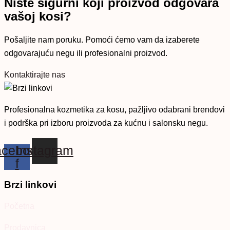
Niste sigurni koji proizvod odgovara
vašoj kosi?
Pošaljite nam poruku. Pomoći ćemo vam da izaberete
odgovarajuću negu ili profesionalni proizvod.
Kontaktirajte nas
Profesionalna kozmetika za kosu, pažljivo odabrani brendovi
i podrška pri izboru proizvoda za kućnu i salonsku negu.
cebook-
Instagram
f
Brzi linkovi
Početna
Prodavnica