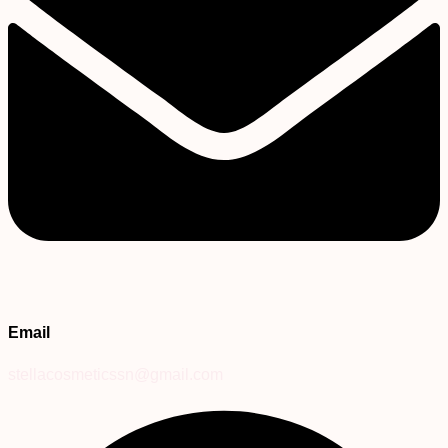
Email
stellacosmeticssn@gmail.com