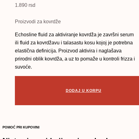
1.890
rsd
Proizvodi za kovrdže
Echosline fluid za aktiviranje kovrdža je završni serum
ili fluid za kovrdžavu i talasastu kosu kojoj je potrebna
elastična definicija. Proizvod aktivira i naglašava
prirodni oblik kovrdža, a uz to pomaže u kontroli frizza i
suvoće.
DODAJ U KORPU
POMOĆ PRI KUPOVINI