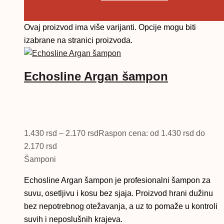
Ovaj proizvod ima više varijanti. Opcije mogu biti
izabrane na stranici proizvoda.
Echosline Argan šampon
1.430
rsd
–
2.170
rsd
Raspon cena: od 1.430 rsd do
2.170 rsd
Šamponi
Echosline Argan šampon je profesionalni šampon za
suvu, osetljivu i kosu bez sjaja. Proizvod hrani dužinu
bez nepotrebnog otežavanja, a uz to pomaže u kontroli
suvih i neposlušnih krajeva.