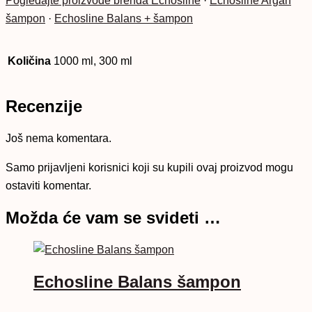
Pogledajte proizvode brenda Echosline
·
Echosline Argan
šampon
·
Echosline Balans + šampon
Količina
1000 ml, 300 ml
Recenzije
Još nema komentara.
Samo prijavljeni korisnici koji su kupili ovaj proizvod mogu
ostaviti komentar.
Možda će vam se svideti …
Echosline Balans šampon