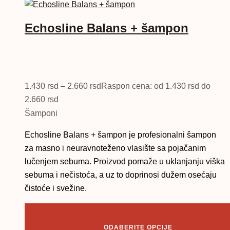
Echosline Balans + šampon
1.430
rsd
–
2.660
rsd
Raspon cena: od 1.430 rsd do
2.660 rsd
Šamponi
Echosline Balans + šampon je profesionalni šampon
za masno i neuravnoteženo vlasište sa pojačanim
lučenjem sebuma. Proizvod pomaže u uklanjanju viška
sebuma i nečistoća, a uz to doprinosi dužem osećaju
čistoće i svežine.
ODABERITE OPCIJE