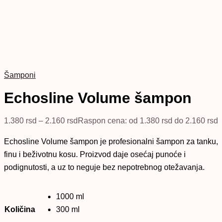
Šamponi
Echosline Volume šampon
1.380
rsd
–
2.160
rsd
Raspon cena: od 1.380 rsd do 2.160 rsd
Echosline Volume šampon je profesionalni šampon za tanku,
finu i beživotnu kosu. Proizvod daje osećaj punoće i
podignutosti, a uz to neguje bez nepotrebnog otežavanja.
1000 ml
Količina
300 ml