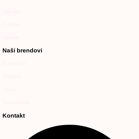
Brendovi
O nama
Kontakt
Naši brendovi
EchosLine
Profesia
Kajani
Svi brendovi
Kontakt