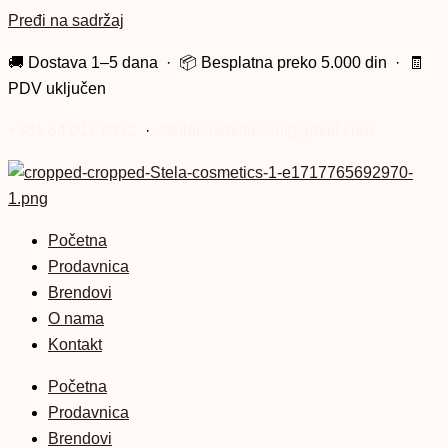
Pređi na sadržaj
🚚 Dostava 1–5 dana · 📦 Besplatna preko 5.000 din · 🧾
PDV uključen
+381 64 017 9972
·
stellacosmeticssn@gmail.com
Početna
Prodavnica
Brendovi
O nama
Kontakt
Početna
Prodavnica
Brendovi