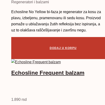
Regeneratori i balzami
Echosline No Yellow bi-faza je regenerator za kosu za
plavu, izbeljenu, pramenovanu ili sedu kosu. Proizvod
pomaže u ublažavanju žutih refleksija bez ispiranja, a
uz to olakšava raščešljavanje i završnu negu.
DODAJ U KORPU
Echosline Frequent balzam
1.890
rsd