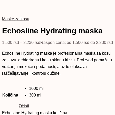
Maske za kosu
Echosline Hydrating maska
1.500
rsd
–
2.230
rsd
Raspon cena: od 1.500 rsd do 2.230 rsd
Echosline Hydrating maska je profesionalna maska za kosu
za suvu, dehidriranu i kosu sklonu frizzu. Proizvod pomaže u
vraćanju mekoće i podatnosti, a uz to olakšava
raščešljavanje i kontrolu dužine.
1000 ml
Količina
300 ml
Očisti
Echosline Hydrating maska količina