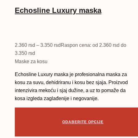
Echosline Luxury maska
2.360
rsd
–
3.350
rsd
Raspon cena: od 2.360 rsd do
3.350 rsd
Maske za kosu
Echosline Luxury maska je profesionalna maska za
kosu za suvu, dehidriranu i kosu bez sjaja. Proizvod
intenzivira mekoću i sjaj dužine, a uz to pomaže da
kosa izgleda zaglađenije i negovanije.
ODABERITE OPCIJE