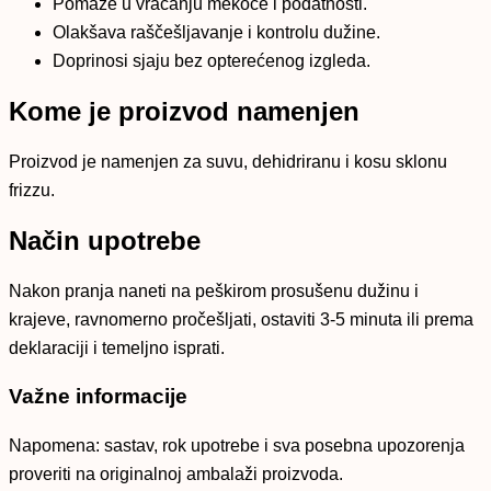
Pomaže u vraćanju mekoće i podatnosti.
Olakšava raščešljavanje i kontrolu dužine.
Doprinosi sjaju bez opterećenog izgleda.
Kome je proizvod namenjen
Proizvod je namenjen za suvu, dehidriranu i kosu sklonu
frizzu.
Način upotrebe
Nakon pranja naneti na peškirom prosušenu dužinu i
krajeve, ravnomerno pročešljati, ostaviti 3-5 minuta ili prema
deklaraciji i temeljno isprati.
Važne informacije
Napomena: sastav, rok upotrebe i sva posebna upozorenja
proveriti na originalnoj ambalaži proizvoda.