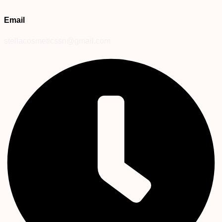
Email
stellacosmeticssn@gmail.com