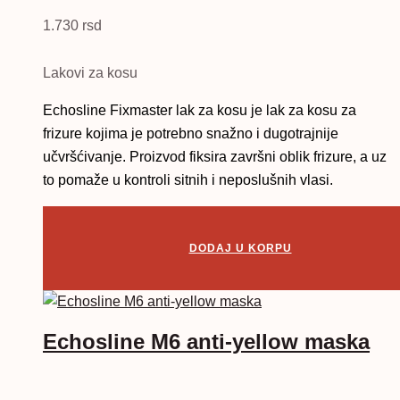
1.730
rsd
Lakovi za kosu
Echosline Fixmaster lak za kosu je lak za kosu za
frizure kojima je potrebno snažno i dugotrajnije
učvršćivanje. Proizvod fiksira završni oblik frizure, a uz
to pomaže u kontroli sitnih i neposlušnih vlasi.
DODAJ U KORPU
Echosline M6 anti-yellow maska