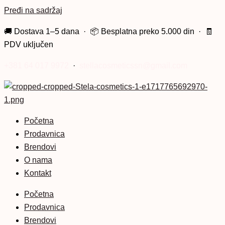
Pređi na sadržaj
🚚 Dostava 1–5 dana · 📦 Besplatna preko 5.000 din · 🧾
PDV uključen
+381 64 017 9972
·
stellacosmeticssn@gmail.com
Početna
Prodavnica
Brendovi
O nama
Kontakt
Početna
Prodavnica
Brendovi