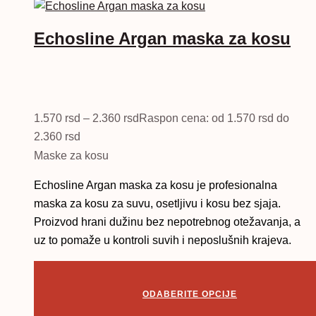
Echosline Argan maska za kosu
1.570
rsd
–
2.360
rsd
Raspon cena: od 1.570 rsd do
2.360 rsd
Maske za kosu
Echosline Argan maska za kosu je profesionalna
maska za kosu za suvu, osetljivu i kosu bez sjaja.
Proizvod hrani dužinu bez nepotrebnog otežavanja, a
uz to pomaže u kontroli suvih i neposlušnih krajeva.
ODABERITE OPCIJE