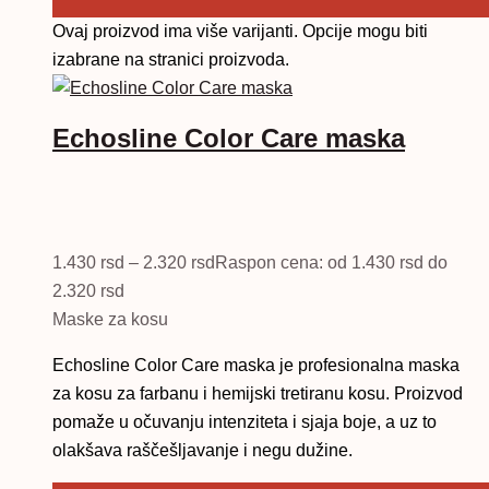
Ovaj proizvod ima više varijanti. Opcije mogu biti
izabrane na stranici proizvoda.
Echosline Color Care maska
1.430
rsd
–
2.320
rsd
Raspon cena: od 1.430 rsd do
2.320 rsd
Maske za kosu
Echosline Color Care maska je profesionalna maska
za kosu za farbanu i hemijski tretiranu kosu. Proizvod
pomaže u očuvanju intenziteta i sjaja boje, a uz to
olakšava raščešljavanje i negu dužine.