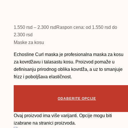
1.550
rsd
–
2.300
rsd
Raspon cena: od 1.550 rsd do
2.300 rsd
Maske za kosu
Echosline Curl maska je profesionalna maska za kosu
za kovrdžavu i talasastu kosu. Proizvod pomaže u
definisanju prirodnog oblika kovrdža, a uz to smanjuje
frizz i poboljšava elastičnost.
ODABERITE OPCIJE
Ovaj proizvod ima više varijanti. Opcije mogu biti
izabrane na stranici proizvoda.