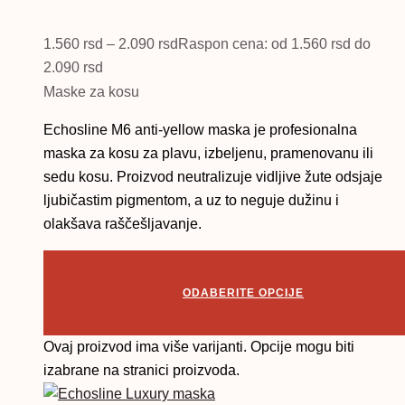
1.560
rsd
–
2.090
rsd
Raspon cena: od 1.560 rsd do
2.090 rsd
Maske za kosu
Echosline M6 anti-yellow maska je profesionalna
maska za kosu za plavu, izbeljenu, pramenovanu ili
sedu kosu. Proizvod neutralizuje vidljive žute odsjaje
ljubičastim pigmentom, a uz to neguje dužinu i
olakšava raščešljavanje.
ODABERITE OPCIJE
Ovaj proizvod ima više varijanti. Opcije mogu biti
izabrane na stranici proizvoda.