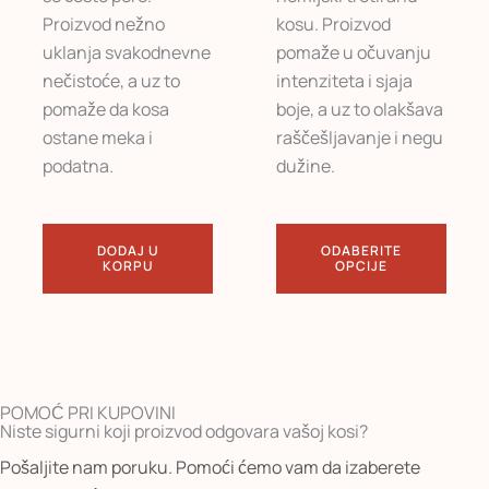
Proizvod nežno
kosu. Proizvod
uklanja svakodnevne
pomaže u očuvanju
nečistoće, a uz to
intenziteta i sjaja
pomaže da kosa
boje, a uz to olakšava
ostane meka i
raščešljavanje i negu
podatna.
dužine.
DODAJ U
ODABERITE
KORPU
OPCIJE
POMOĆ PRI KUPOVINI
Niste sigurni koji proizvod odgovara vašoj kosi?
Pošaljite nam poruku. Pomoći ćemo vam da izaberete