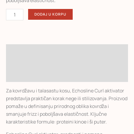
poboljšava elastičnost.
DODAJ U KORPU
Opis
Dodatne informacije
Recenzije (0)
Za kovrdžavu i talasastu kosu, Echosline Curl aktivator
predstavlja praktičan korak nege ili stilizovanja. Proizvod
pomaže u definisanju prirodnog oblika kovrdža i
smanjuje frizz i poboljšava elastičnost. Ključne
karakteristike formule: proteini kinoe i ši puter.