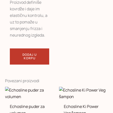
Proizvod definiše
kovrdže i daje im
elastičnu kontrolu, a
uz to pomaže u
smanjenju frizza i
neurednog izgleda.
DODAJ U
KORPU
Povezani proizvodi
Raspon
Ovaj
cena:
proizvod
od
1.460 r
ima
Echosline puder za
Echosline Ki Power
do
više
2.430 r
volumen
Veg šampon