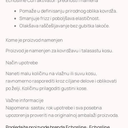
Echosline Curl aktivator: prednosti i namena
Pomaže u definisanju prirodnog oblika kovrdža.
Smanjuje frizz i poboljšava elastičnost.
Olakšava raščešljavanje bez gubitka lakoće.
Kome je proizvod namenjen
Proizvod je namenjen za kovrdžavu i talasastu kosu.
Način upotrebe
Naneti malu količinu na vlažnu ili suvu kosu,
ravnomerno rasporediti kroz ciljane delove i oblikovati
po želji. Količinu prilagoditi gustini kose.
Važne informacije
Napomena: sastav, rok upotrebe i sva posebna
upozorenja proveriti na originalnoj ambalaži proizvoda.
Pogledajte proizvode brenda Echosline
·
Echosline