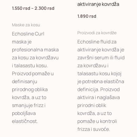
2.300 rsd
aktiviranje kovrdža
varijanti.
1.550
rsd
–
2.300
rsd
Opcije
1.890
rsd
mogu
Maske za kosu
biti
Proizvodi za kovrdže
Echosline Curl
izabrane
maska je
Echosline fluid za
na
profesionalna maska
aktiviranje kovrdža je
stranici
za kosu za kovrdžavu
završni serum ili fluid
proizvoda.
i talasastu kosu.
za kovrdžavu i
Proizvod pomaže u
talasastu kosu kojoj
definisanju
je potrebna elastična
prirodnog oblika
definicija. Proizvod
kovrdža, a uz to
aktivira i naglašava
smanjuje frizz i
prirodni oblik
poboljšava
kovrdža, a uz to
elastičnost.
pomaže u kontroli
frizza i suvoće.