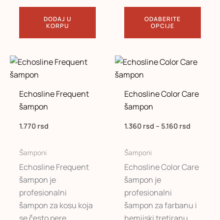
DODAJ U
ODABERITE
KORPU
OPCIJE
Raspon
Ovaj
cena:
proizvod
od
1.360 rs
ima
Echosline Frequent
Echosline Color Care
do
više
5.160 rsd
šampon
šampon
varijanti.
Opcije
1.770
rsd
1.360
rsd
–
5.160
rsd
mogu
biti
Šamponi
Šamponi
izabrane
Echosline Frequent
Echosline Color Care
na
šampon je
šampon je
stranici
profesionalni
profesionalni
proizvoda.
šampon za kosu koja
šampon za farbanu i
se često pere.
hemijski tretiranu