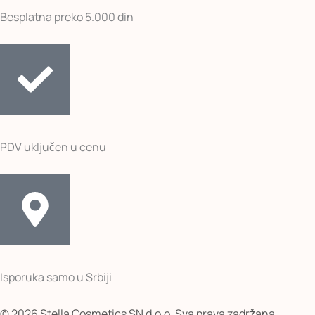
Besplatna preko 5.000 din
PDV uključen u cenu
Isporuka samo u Srbiji
© 2026 Stella Cosmetics SN d.o.o. Sva prava zadržana.