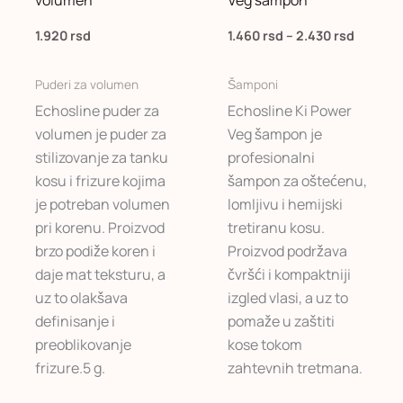
varijanti.
Opcije
1.920
rsd
1.460
rsd
–
2.430
rsd
mogu
biti
Puderi za volumen
Šamponi
izabrane
Echosline puder za
Echosline Ki Power
na
volumen je puder za
Veg šampon je
stranici
stilizovanje za tanku
profesionalni
proizvoda.
kosu i frizure kojima
šampon za oštećenu,
je potreban volumen
lomljivu i hemijski
pri korenu. Proizvod
tretiranu kosu.
brzo podiže koren i
Proizvod podržava
daje mat teksturu, a
čvršći i kompaktniji
uz to olakšava
izgled vlasi, a uz to
definisanje i
pomaže u zaštiti
preoblikovanje
kose tokom
frizure.5 g.
zahtevnih tretmana.