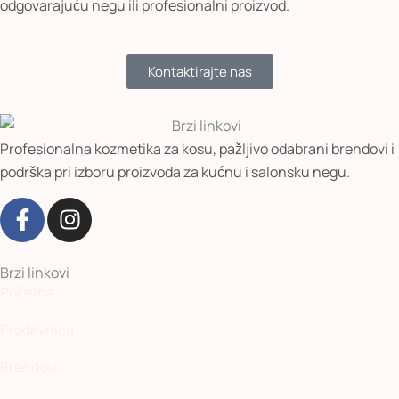
odgovarajuću negu ili profesionalni proizvod.
Kontaktirajte nas
Profesionalna kozmetika za kosu, pažljivo odabrani brendovi i
podrška pri izboru proizvoda za kućnu i salonsku negu.
F
I
a
n
c
s
e
t
Brzi linkovi
b
a
Početna
o
g
Prodavnica
o
r
k
a
Brendovi
-
m