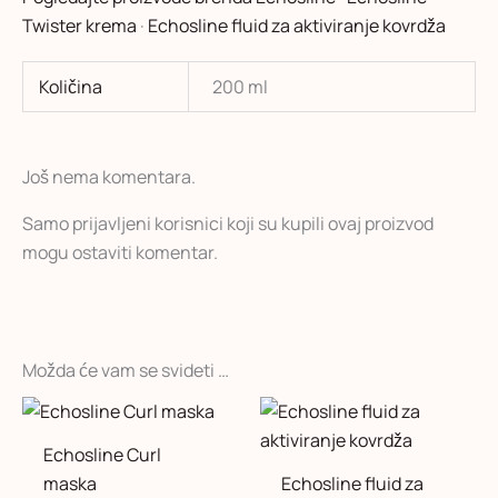
Twister krema
·
Echosline fluid za aktiviranje kovrdža
Količina
200 ml
Još nema komentara.
Samo prijavljeni korisnici koji su kupili ovaj proizvod
mogu ostaviti komentar.
Možda će vam se svideti …
Raspon
Ovaj
cena:
proizvod
od
Echosline Curl
1.550 rsd
ima
maska
Echosline fluid za
do
više